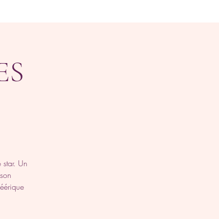
ES
star. Un
 son
éérique