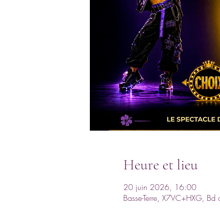
Heure et lieu
20 juin 2026, 16:00
Basse-Terre, X7VC+HXG, Bd d