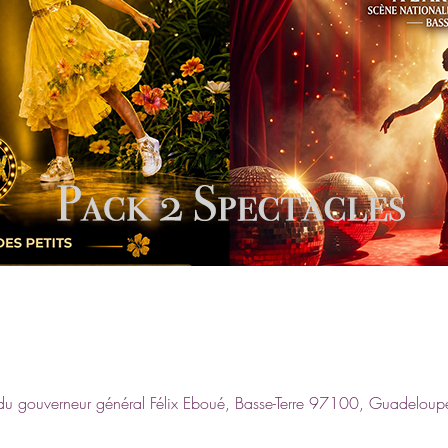
u gouverneur général Félix Eboué, Basse-Terre 97100, Guadeloup