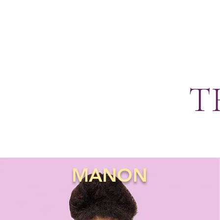
T
MANON