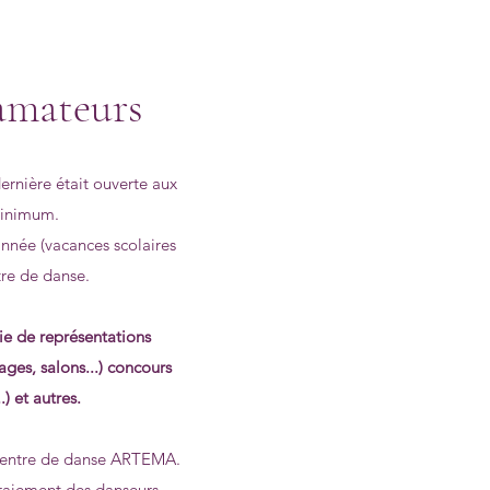
amateurs
rnière était ouverte aux
 minimum.
année (vacances scolaires
tre de danse.
tie de représentations
iages, salons...) concours
) et autres.
 Centre de danse ARTEMA.
éfraiement des danseurs.