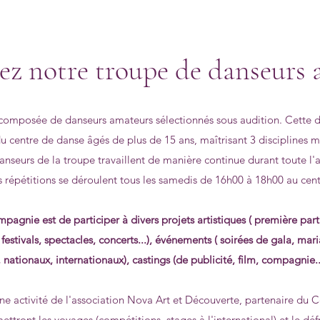
ez notre troupe de danseurs 
mposée de danseurs amateurs sélectionnés sous audition. Cette de
u centre de danse âgés de plus de 15 ans, maîtrisant 3 disciplines
anseurs de la troupe travaillent de manière continue durant toute l'
es répétitions se déroulent tous les samedis de 16h00 à 18h00 au cen
pagnie est de participer à divers projets artistiques ( première par
 festivals, spectacles, concerts...), événements ( soirées de gala, mar
 nationaux, internationaux), castings (de publicité, film, compagnie...
e activité de l'association Nova Art et Découverte, partenaire du
ttront les voyages (compétitions, stages à l'international) et le d