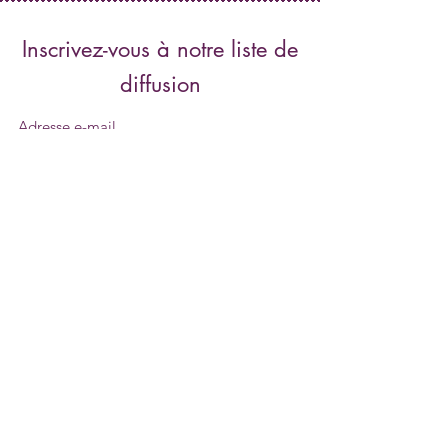
Inscrivez-vous à notre liste de
diffusion
Envoyer
contact@centreartema.com
0590 81.40.07 0690 43.40.07
329 rue Daniel Beauperthuy 97100 Basse-terre
GUADELOUPE