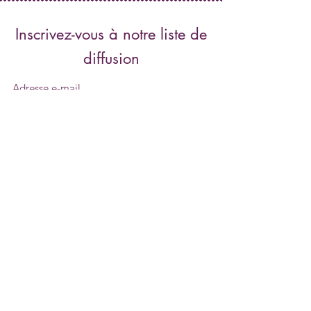
Inscrivez-vous à notre liste de
diffusion
Envoyer
contact@centreartema.com
0590 81.40.07 0690 43.40.07
329 rue Daniel Beauperthuy 97100 Basse-terre
GUADELOUPE