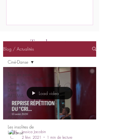
Tous les posts
Blog / Actualités
Ciné-Danse
Tous les posts
Centre de
Danse
Load video
ARTEMA
Biographies
de l'équipe
ARTEMA
Les insolites de
Jessica Jacobin
la danse
2 févr. 2021
1 min de lecture